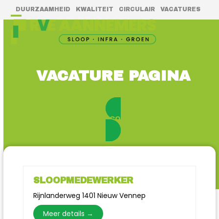
Skip
DUURZAAMHEID
KWALITEIT
CIRCULAIR
VACATURES
to
Open
Close
content
mobile
mobile
menu
menu
VACATURE PAGINA
DIRECT CONTACT
SLOOPMEDEWERKER
Rijnlanderweg 1401 Nieuw Vennep
Meer details